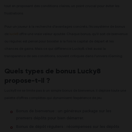
tout en proposant des conditions claires, un point crucial pour éviter les
frustrations.
Pour un joueur à la recherche d’avantages concrets, l’écosystème de bonus
de
luck8
offre une vraie valeur ajoutée. Chaque bonus, qu’il soit de bienvenue
ou régulier, est pensé pour booster à la fois le capital de départ et les
chances de gains. Mais ce qui différencie Lucky8, c’est aussi la
transparence de ses conditions, souvent critiquée dans l’univers iGaming.
Quels types de bonus Lucky8
propose-t-il ?
Lucky8 ne se limite pas à un simple bonus de bienvenue, il déploie toute une
palette d’offres complètes qui dynamisent l’expérience de jeu.
Bonus de bienvenue : un généreux package sur les
premiers dépôts pour bien démarrer.
Bonus de dépôt réguliers : récompenses sur les dépôts