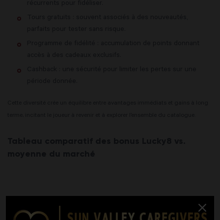
récurrents pour fidéliser.
Tours gratuits : souvent associés à des nouveautés,
parfaits pour tester sans risque.
Programme de fidélité : accumulation de points donnant
accès à des cadeaux exclusifs.
Cashback : une sécurité pour limiter les pertes sur une
période donnée.
Cette diversité crée un équilibre entre avantages immédiats et gains à long
terme, incitant le joueur à revenir et à explorer l’ensemble du catalogue.
Tableau comparatif des bonus Lucky8 vs.
moyenne du marché