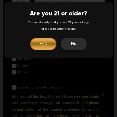
+1
qui bloqueraient mes gains. C’est ce qui fait toute la différence.”
Are you 21 or older?
Cette approche éthique et centrée sur le joueur crée un climat de confiance,
You must verify that you are 21 years of age
essentiel dans un secteur où la méfiance sur les bonus est souvent justifiée.
SVC Products
or older to enter this site.
Comment utiliser au mieux les bonus
Flower
Lucky8 ?
No
YES
Vape-Pens
Concentrates
Pour maximiser l’avantage des bonus, il est important de suivre quelques
Pre-rolls
règles simples :
Edibles
Lire attentivement les conditions de mise avant d’accepter
Drinks
un bonus.
Privilégier les offres avec des exigences raisonnables
Receive offers via text message
(comme les 30x chez Lucky8).
By checking this box, I consent to receive marketing
Utiliser les tours gratuits pour découvrir de nouveaux jeux
text messages through an automatic telephone
sans risque.
dialing system at the number provided. Consent is
Profiter du cashback pour réduire l’impact des pertes.
S’inscrire au programme de fidélité pour accumuler des
not a condition to purchase. Text STOP to